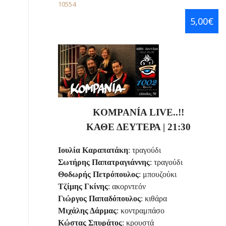
10554
5,00€
KOMPANÍA
LIVE
..!!
ΚΑΘΕ ΔΕΥΤΕΡΑ | 21:30
Ιουλία Καραπατάκη
: τραγούδι
Σωτήρης Παπατραγιάννης
: τραγούδι
Θοδωρής Πετρόπουλος
: μπουζούκι
Τζίμης Γκίνης
: ακορντεόν
Γιώργος Παπαδόπουλος
: κιθάρα
Μιχάλης Δάρμας
: κοντραμπάσο
Κώστας Σπυράτος
: κρουστά