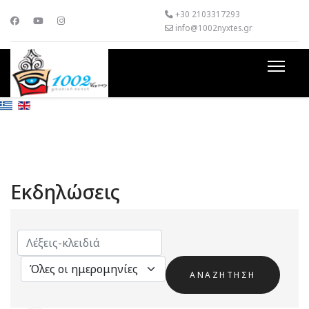
+30 2103317293
info@1002nyxtes.gr
Εκδηλώσεις