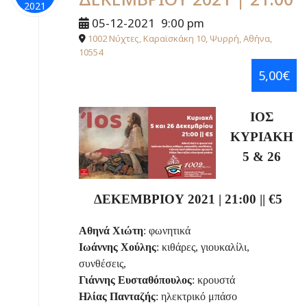
2021
05-12-2021
9:00 pm
1002 Νύχτες, Καραϊσκάκη 10, Ψυρρή, Αθήνα,
10554
5,00€
ΙΟΣ
ΚΥΡΙΑΚΗ
5 & 26
ΔΕΚΕΜΒΡΙΟΥ 2021
| 21:00 || €5
Αθηνά Χιώτη
: φωνητικά
Ιωάννης Χούλης
: κιθάρες, γιουκαλίλι,
συνθέσεις,
Γιάννης Ευσταθόπουλος
: κρουστά
Ηλίας Πανταζής
: ηλεκτρικό μπάσο