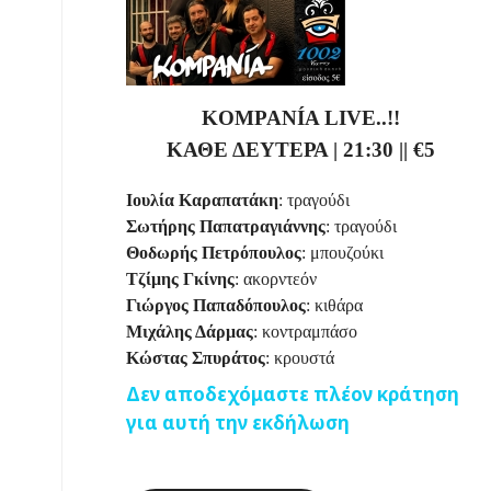
KOMPANÍA
LIVE
..!!
ΚΑΘΕ ΔΕΥΤΕΡΑ
|
21:30
||
€5
Ιουλία Καραπατάκη
: τραγούδι
Σωτήρης Παπατραγιάννης
: τραγούδι
Θοδωρής Πετρόπουλος
: μπουζούκι
Τζίμης Γκίνης
: ακορντεόν
Γιώργος Παπαδόπουλος
: κιθάρα
Μιχάλης Δάρμας
: κοντραμπάσο
Κώστας Σπυράτος
: κρουστά
Δεν αποδεχόμαστε πλέον κράτηση
για αυτή την εκδήλωση