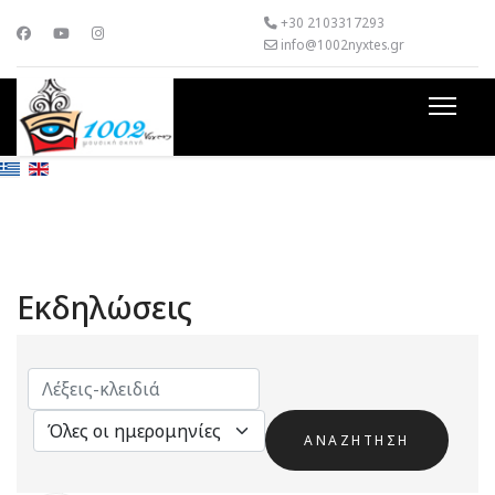
+30 2103317293
info@1002nyxtes.gr
Εκδηλώσεις