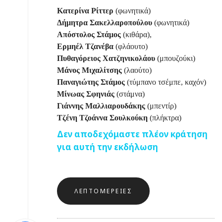
Κατερίνα Ρίττερ
(φωνητικά)
Δήμητρα Σακελλαροπούλου
(φωνητικά)
Απόστολος Στάμος
(κιθάρα),
Ερμηέλ Τζανέβα
(φλάουτο)
Πυθαγόρειος Χατζηνικολάου
(μπουζούκι)
Μάνος Μιχαλίτσης
(λαούτο)
Παναγιώτης Στάμος
(τύμπανο τσέμπε, καχόν)
Μίνωας Σφηνιάς
(στάμνα)
Γιάννης Μαλλιαρουδάκης
(μπεντίρ)
Τζένη Τζοάννα Σουλκούκη
(πλήκτρα)
Δεν αποδεχόμαστε πλέον κράτηση
για αυτή την εκδήλωση
ΛΕΠΤΟΜΈΡΕΙΕΣ