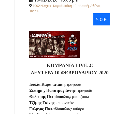
1002 Νύχτες, Καραϊσκάκη 10, Ψυρρή, Αθήνα,
10554
5,00€
KOMPANÍA
LIVE
..!!
ΔΕΥΤΕΡΑ 10 ΦΕΒΡΟΥΑΡΙΟΥ 2020
Ιουλία Καραπατάκη
: τραγούδι
Σωτήρης Παπατραγιάννης
: τραγούδι
Θοδωρής Πετρόπουλος
: μπουζούκι
Τζίμης Γκίνης
: ακορντεόν
Γιώργος Παπαδόπουλος
: κιθάρα