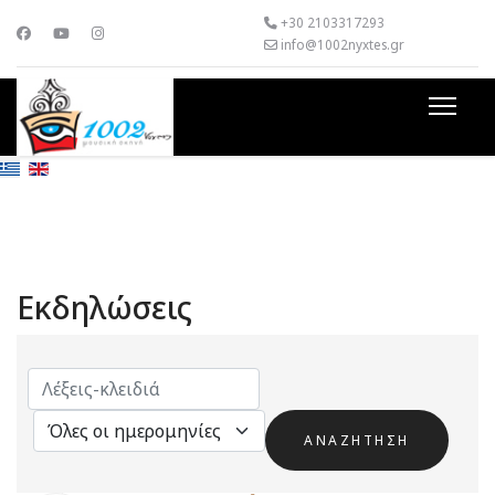
+30 2103317293
info@1002nyxtes.gr
Εκδηλώσεις