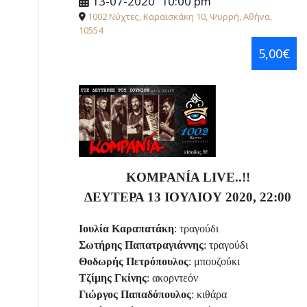
13-07-2020
10:00 pm
1002 Νύχτες, Καραϊσκάκη 10, Ψυρρή, Αθήνα,
10554
5,00€
KOMPANÍA LIVE..!!
ΔΕΥΤΕΡΑ 13
ΙΟΥΛΙΟΥ
2020, 22:00
Ιουλία Καραπατάκη
: τραγούδι
Σωτήρης Παπατραγιάννης
: τραγούδι
Θοδωρής Πετρόπουλος
: μπουζούκι
Τζίμης Γκίνης
: ακορντεόν
Γιώργος Παπαδόπουλος
: κιθάρα