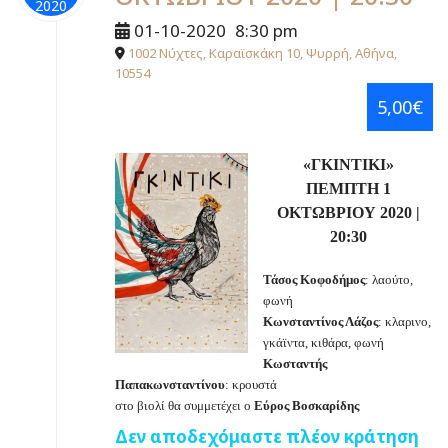
2020
01-10-2020
8:30 pm
1002 Νύχτες, Καραϊσκάκη 10, Ψυρρή, Αθήνα,
10554
5,00€
«ΓΚΙΝΤΙΚΙ»
ΠΕΜΠΤΗ 1
ΟΚΤΩΒΡΙΟΥ 2020 |
20:30
Τάσος Κοφοδήμος
: λαούτο,
φωνή
Κωνσταντίνος Λάζος
: κλαρινο,
γκάϊντα, κιθάρα, φωνή
Κωσταντής
Παπακωνσταντίνου
: κρουστά
στο βιολί θα συμμετέχει ο
Εύρος Βοσκαρίδης
Δεν αποδεχόμαστε πλέον κράτηση