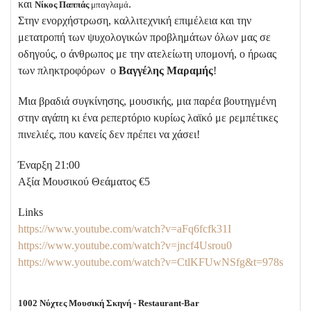
και
.
Νίκος Παππάς
μπαγλαμά
Στην ενορχήστρωση, καλλιτεχνική επιμέλεια και την
μετατροπή των ψυχολογικών προβλημάτων όλων μας σε
οδηγούς, ο άνθρωπος με την ατελείωτη υπομονή, ο ήρωας
των πληκτροφόρων ο
Βαγγέλης Μαραμής
!
Μια βραδιά συγκίνησης, μουσικής, μια παρέα βουτηγμένη
στην αγάπη κι ένα ρεπερτόριο κυρίως λαϊκό με ρεμπέτικες
πινελιές, που κανείς δεν πρέπει να χάσει!
Έναρξη 21:00
Αξία Μουσικού Θεάματος €5
Links
https://www.youtube.com/watch?v=aFq6fcfk31I
https://www.youtube.com/watch?v=jncf4Usrou0
https://www.youtube.com/watch?v=CtlKFUwNSfg&t=978s
1002 Νύχτες Μουσική Σκηνή - Restaurant-Bar