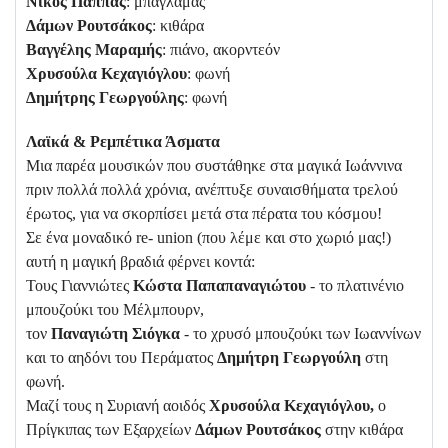
Νίκος Παππάς
: μπαγλαμάς
Δάμων Ρουτσάκος
: κιθάρα
Βαγγέλης Μαραμής
: πιάνο, ακορντεόν
Χρυσούλα Κεχαγιόγλου
: φωνή
Δημήτρης Γεωργούλης
: φωνή
Λαϊκά & Ρεμπέτικα Άσματα
Μια παρέα μουσικών που συστάθηκε στα μαγικά Ιωάννινα
πριν πολλά πολλά χρόνια, ανέπτυξε συναισθήματα τρελού
έρωτος, για να σκορπίσει μετά στα πέρατα του κόσμου!
Σε ένα μοναδικό re- union (που λέμε και στο χωριό μας!)
αυτή η μαγική βραδιά φέρνει κοντά:
Τους Γιαννιώτες
Κώστα Παπαπαναγιώτου
- το πλατινένιο
μπουζούκι του Μέλμπουρν,
τον
Παναγιώτη Σιόγκα
- το χρυσό μπουζούκι των Ιωαννίνων
και το αηδόνι του Περάματος
Δημήτρη Γεωργούλη
στη
φωνή.
Μαζί τους η Συριανή αοιδός
Χρυσούλα Κεχαγιόγλου,
ο
Πρίγκιπας των Εξαρχείων
Δάμων Ρουτσάκος
στην κιθάρα