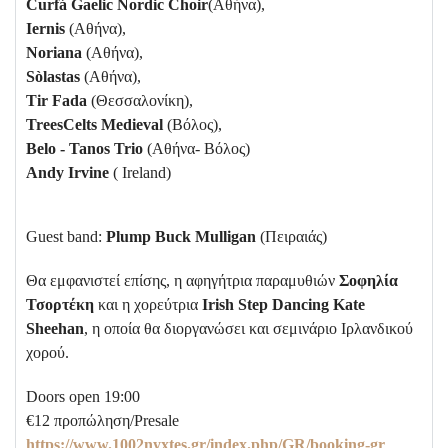
Curfá Gaelic Nordic Choir
(Αθήνα),
Iernis
(Αθήνα),
Noriana
(Αθήνα),
Sòlastas
(Αθήνα),
Tir Fada
(Θεσσαλονίκη),
TreesCelts Medieval
(Βόλος),
Belo - Tanos Trio
(Αθήνα- Βόλος)
Andy
Irvine
( Ireland)
Guest band:
Plump Buck Mulligan
(Πειραιάς)
Θα εμφανιστεί επίσης, η αφηγήτρια παραμυθιών
Σοφηλία
Τσορτέκη
και η χορεύτρια
Irish Step Dancing Kate
Sheehan
, η οποία θα διοργανώσει και σεμινάριο Ιρλανδικού
χορού.
Doors open 19:00
€12 προπώληση/Presale
https://www.1002nyxtes.gr/index.php/GR/booking-gr