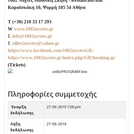
1002 Νύχτες Μουσική Σκηνή -
Restaurant
-
Bar
Καραϊσκάκη 10, Ψυρρή 105 54 Αθήνα
T (+30) 210 33 17 293
W
www.1002nyxtes.gr
E
info@1002nyxtes.gr
E
xilies2nyxtes@yahoo.gr
https://www.facebook.com/1002nyxtesGR/
https://www.1002nyxtes.gr/index.php/GR/booking-gr
(Tickets)
Πληροφορίες συμμετοχής
Έναρξη
27-09-2019 7:00 pm
Εκδήλωσης
Λήξη
27-09-2019
Εκδήλωσης