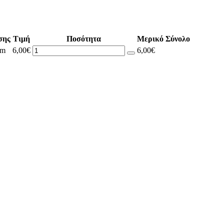
σης
Τιμή
Ποσότητα
Μερικό Σύνολο
pm
6,00€
6,00€