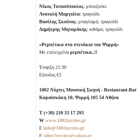
Νίκος Τατασόπουλος
: μπουζούκι
Ανατολή Μαργιόλα
: τραγούδι
Βασίλης Σκούτας
: μπαγλαμά, τραγούδι
Δημήτρης Μηταράκης
: κιθάρα, τραγούδι
«Ρεμπέτικα στα στενάκια του Ψυρρή»
Με επιλεγμένα
ρεμπέτικα..!!
Έναρξη 21:30
Είσοδος €5
1002 Νύχτες Μουσική Σκηνή -
Restaurant
-
Bar
Καραϊσκάκη 10, Ψυρρή 105 54 Αθήνα
T (+30) 210 33 17 293
W
www.1002nyxtes.gr
E
info@1002nyxtes.gr
E
xilies2nyxtes@yahoo.gr